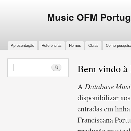
Ski
mai
Music
Music OFM Portugal
Music OFM Portug
con
OFM
Portugal
Apresentação
Referências
Nomes
Obras
Como pesquis
Main menu
Bem vindo à
Search form
Search
Database Musi
A
disponibilizar aos
entradas em linh
Franciscana Portu
produção musical